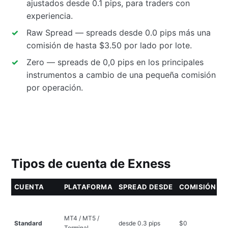
ajustados desde 0.1 pips, para traders con
experiencia.
Raw Spread — spreads desde 0.0 pips más una
comisión de hasta $3.50 por lado por lote.
Zero — spreads de 0,0 pips en los principales
instrumentos a cambio de una pequeña comisión
por operación.
Tipos de cuenta de Exness
CUENTA
PLATAFORMA
SPREAD DESDE
COMISIÓN
I
L
lo
MT4 / MT5 /
Standard
desde 0.3 pips
$0
pr
Terminal