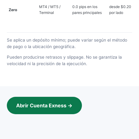
p
MT4 / MT5 /
0.0 pips en los
desde $0.20
Zero
i
Terminal
pares principales
por lado
d
m
$
Se aplica un depósito mínimo; puede variar según el método
de pago o la ubicación geográfica.
Pueden producirse retrasos y slippage. No se garantiza la
velocidad ni la precisión de la ejecución.
Abrir Cuenta Exness →