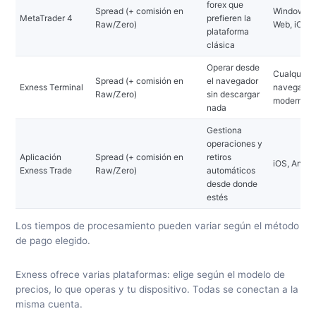
forex que
Spread (+ comisión en
Windows, 
MetaTrader 4
prefieren la
Raw/Zero)
Web, iOS, 
plataforma
clásica
Operar desde
Cualquier
Spread (+ comisión en
el navegador
Exness Terminal
navegador
Raw/Zero)
sin descargar
moderno
nada
Gestiona
operaciones y
Aplicación
Spread (+ comisión en
retiros
iOS, Andro
Exness Trade
Raw/Zero)
automáticos
desde donde
estés
Los tiempos de procesamiento pueden variar según el método
de pago elegido.
Exness ofrece varias plataformas: elige según el modelo de
precios, lo que operas y tu dispositivo. Todas se conectan a la
misma cuenta.