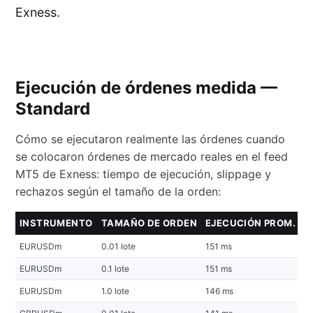
Exness.
Ejecución de órdenes medida —
Standard
Cómo se ejecutaron realmente las órdenes cuando
se colocaron órdenes de mercado reales en el feed
MT5 de Exness: tiempo de ejecución, slippage y
rechazos según el tamaño de la orden:
INSTRUMENTO
TAMAÑO DE ORDEN
EJECUCIÓN PROM.
S
EURUSDm
0.01 lote
151 ms
-0
EURUSDm
0.1 lote
151 ms
-0
EURUSDm
1.0 lote
146 ms
-0