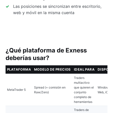
Las posiciones se sincronizan entre escritorio,
web y móvil en la misma cuenta
¿Qué plataforma de Exness
deberías usar?
PLATAFORMA
MODELO DE PRECIOS
IDEAL PARA
DISPOSI
Traders
multiactivo
Spread (+ comisión en
que quieren el
Windows, 
MetaTrader 5
Raw/Zero)
conjunto
Web, iOS, 
completo de
herramientas
Traders de