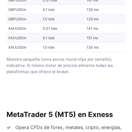
GBPUSDm
0.01 lote
141 ms
0.
GBPUSDm
0.1 lote
130 ms
0.
GBPUSDm
1.0 lote
135 ms
0.
XAUUSDm
0.01 lote
141 ms
0.
XAUUSDm
0.1 lote
151 ms
80
XAUUSDm
1.0 lote
130 ms
-7
Muestra pequeña (unos pocos round-trips por tamaño);
indicativa. El mismo motor de precios alimenta todas las
plataformas que ofrece el broker.
MetaTrader 5 (MT5) en Exness
Opera CFDs de forex, metales, cripto, energías,