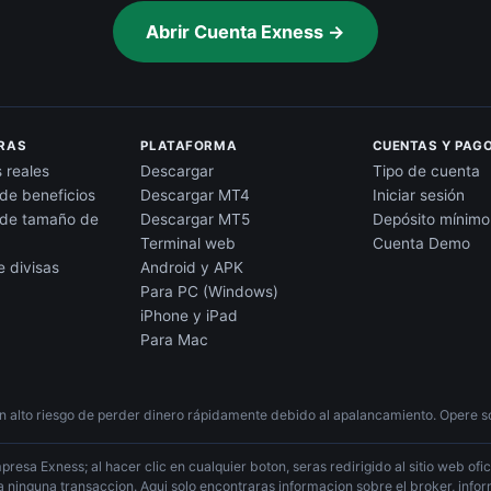
Abrir Cuenta Exness →
RAS
PLATAFORMA
CUENTAS Y PAG
 reales
Descargar
Tipo de cuenta
de beneficios
Descargar MT4
Iniciar sesión
 de tamaño de
Descargar MT5
Depósito mínimo
Terminal web
Cuenta Demo
 divisas
Android y APK
Para PC (Windows)
iPhone y iPad
Para Mac
n alto riesgo de perder dinero rápidamente debido al apalancamiento. Opere so
presa Exness; al hacer clic en cualquier boton, seras redirigido al sitio web ofi
iza ninguna transaccion. Aqui solo encontraras informacion sobre el broker, inf