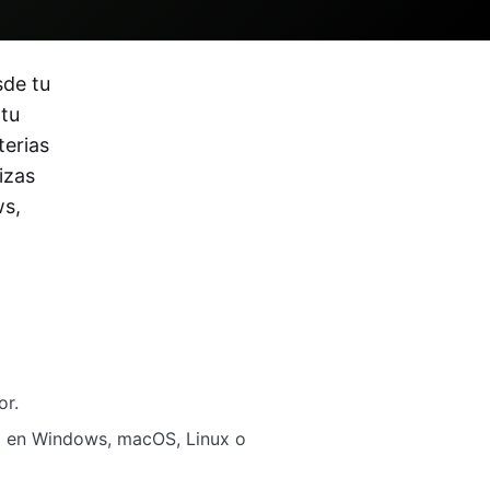
sde tu
 tu
terias
izas
ws,
or.
no en Windows, macOS, Linux o