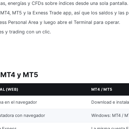
as, energías y CFDs sobre índices desde una sola pantalla.
MT4, MT5 y la Exness Trade app, así que los saldos y las p
ness Personal Area y luego abre el Terminal para operar.
es y trading con un clic.
a MT4 y MT5
AL (WEB)
MT4 / MT5
na en el navegador
Download e instala
utadora con navegador
Windows: MT4 / M
a Exness
La misma cuenta 