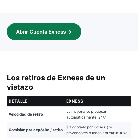
Abrir Cuenta Exness →
Los retiros de Exness de un
vistazo
DETALLE
EXNESS
La mayoría se procesan
Velocidad de retiro
automáticamente, 24/7
$0 cobrado por Exness (los
Comisión por depósito / retiro
proveedores pueden aplicar la suya)