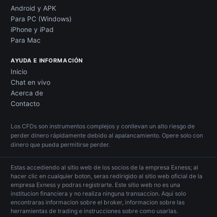
Android y APK
Para PC (Windows)
iPhone y iPad
Para Mac
AYUDA E INFORMACIÓN
Inicio
Chat en vivo
Acerca de
Contacto
Los CFDs son instrumentos complejos y conllevan un alto riesgo de
perder dinero rápidamente debido al apalancamiento. Opere solo con
dinero que pueda permitirse perder.
Estas accediendo al sitio web de los socios de la empresa Exness; al
hacer clic en cualquier boton, seras redirigido al sitio web oficial de la
empresa Exness y podras registrarte. Este sitio web no es una
institucion financiera y no realiza ninguna transaccion. Aqui solo
encontraras informacion sobre el broker, informacion sobre las
herramientas de trading e instrucciones sobre como usarlas.